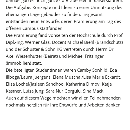
damals gab es noch ganze 40 Brauereien in Kaiserslautern.
Die Aufgabe: Konzepte und Ideen zu einer Umnutzung des
ehemaligen Lagergebäudes zu finden. Insgesamt
entstanden neun Entwürfe, deren Prämierung am Tag des
offenen Campus stattfanden.
Die Prämierung fand vonseiten der Hochschule durch Prof.
Dipl.-Ing. Werner Glas, Dozent Michael Biehl (Brandschutz)
und der Schuster & Sohn KG vertreten durch Herrn Dr.
Axel Wiesenhütter (Beirat) und Michael Fritzinger
(Immobilien) statt.
Die beteiligten Studentinnen waren Camby Sonhild, Eda
Illboga/Laura Juergens, Elena Muschal/Lisa Marie Eckardt,
Elisa Löchel/Jasleen Sandhoo, Katharina Dimov, Katja
Kastner, Luisa Jung, Sara Nur Görgülü, Sina Mack.
Auch auf diesem Wege möchten wir allen Teilnehmenden
nochmals herzlich für Ihre Entwürfe und Arbeiten danken.