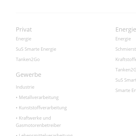
Privat
Energi
Energie
Energie
SuS Smarte Energie
Schmierst
Tanken2Go
Kraftstoff
Tanken2
Gewerbe
SuS Smart
Industrie
Smarte En
• Metallverarbeitung
• Kunststoffverarbeitung
• Kraftwerke und
Gasmotorenbetreiber
• Lebensmittelverarbeitung